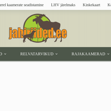
rrel kaamerate seadistamine
LHV järelmaks
Kinkekaart
K
D
RELVATARVIKUD
RAJAKAAMERAD