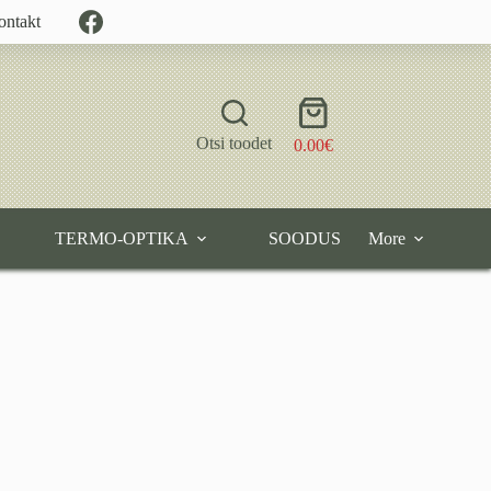
ontakt
Shopping
cart
Otsi toodet
0.00
€
TERMO-OPTIKA
SOODUS
More