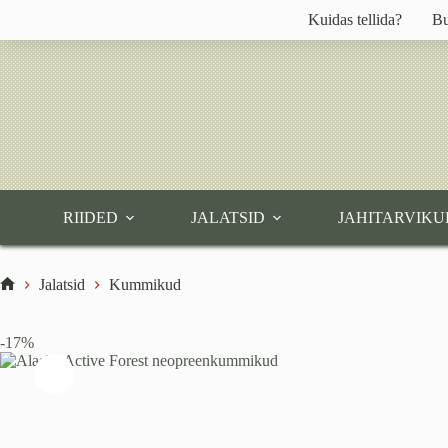
Skip
Kuidas tellida?
Bu
to
content
RIIDED
JALATSID
JAHITARVIKU
Jalatsid
Kummikud
Home
-17%