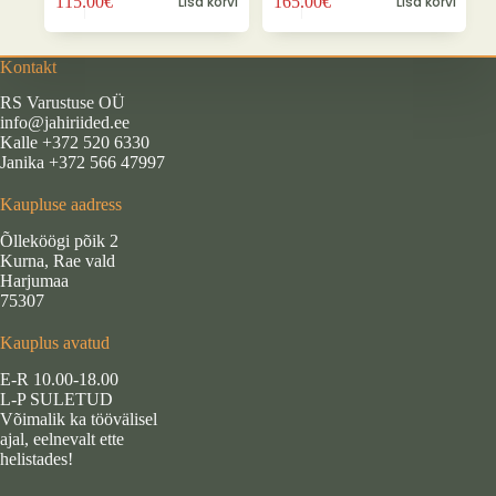
115.00
€
Lisa korvi
165.00
€
Lisa korvi
Kontakt
RS Varustuse OÜ
info@jahiriided.ee
Kalle +372 520 6330
Janika +372 566 47997
Kaupluse aadress
Õlleköögi põik 2
Kurna, Rae vald
Harjumaa
75307
Kauplus avatud
E-R 10.00-18.00
L-P SULETUD
Võimalik ka töövälisel
ajal, eelnevalt ette
helistades!