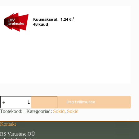
Alaska
Lisa tellimusse
CoolDry
sokid,
Tootekood:
-
Kategooriad:
Sokid
,
Sokid
3
paari
Kontakt
kogus
RS Varustuse OÜ