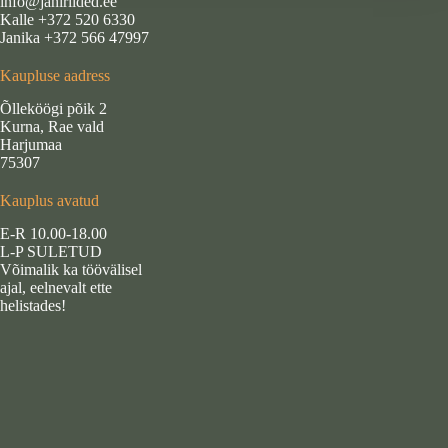
info@jahiriided.ee
Kalle +372 520 6330
Janika +372 566 47997
Kaupluse aadress
Õlleköögi põik 2
Kurna, Rae vald
Harjumaa
75307
Kauplus avatud
E-R 10.00-18.00
L-P SULETUD
Võimalik ka töövälisel
ajal, eelnevalt ette
helistades!