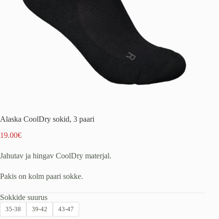
Alaska CoolDry sokid, 3 paari
19.00
€
Jahutav ja hingav CoolDry materjal.
Pakis on kolm paari sokke.
Sokkide suurus
35-38
39-42
43-47