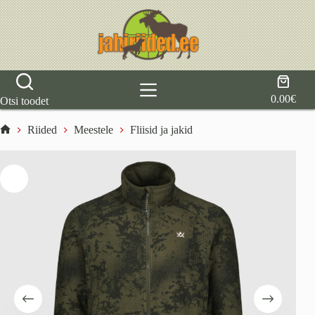
Skip
to
content
Shoppi
cart
0.00
€
Otsi toodet
Riided
Meestele
Fliisid ja jakid
Home