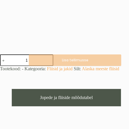
Alaska
Lisa tellimusse
Kodiak
fliis,
Tootekood:
-
Kategooria:
Fliisid ja jakid
Silt:
Alaska meeste fliisid
Night
Green
Blur
kogus
Jopede ja fliiside mõõdutabel