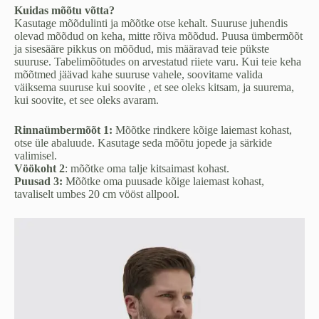
Kuidas mõõtu võtta?
Kasutage mõõdulinti ja mõõtke otse kehalt. Suuruse juhendis
olevad mõõdud on keha, mitte rõiva mõõdud. Puusa ümbermõõt
ja sisesääre pikkus on mõõdud, mis määravad teie pükste
suuruse. Tabelimõõtudes on arvestatud riiete varu. Kui teie keha
mõõtmed jäävad kahe suuruse vahele, soovitame valida
väiksema suuruse kui soovite , et see oleks kitsam, ja suurema,
kui soovite, et see oleks avaram.
Rinnaümbermõõt 1:
Mõõtke rindkere kõige laiemast kohast,
otse üle abaluude. Kasutage seda mõõtu jopede ja särkide
valimisel.
Vöökoht 2
: mõõtke oma talje kitsaimast kohast.
Puusad 3:
Mõõtke oma puusade kõige laiemast kohast,
tavaliselt umbes 20 cm vööst allpool.