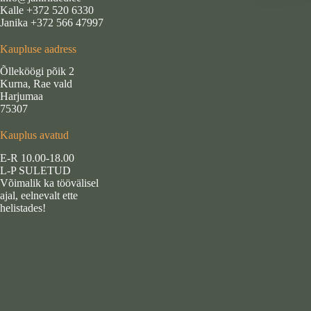
Kalle +372 520 6330
Janika +372 566 47997
Kaupluse aadress
Õlleköögi põik 2
Kurna, Rae vald
Harjumaa
75307
Kauplus avatud
E-R 10.00-18.00
L-P SULETUD
Võimalik ka töövälisel
ajal, eelnevalt ette
helistades!