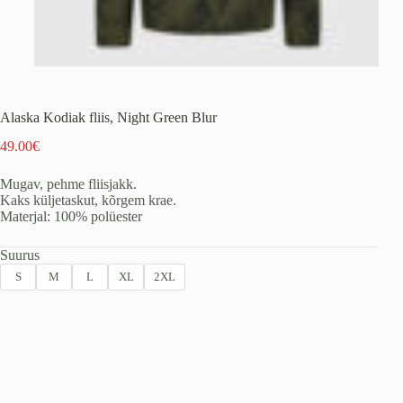
Alaska Kodiak fliis, Night Green Blur
49.00
€
Mugav, pehme fliisjakk.
Kaks küljetaskut, kõrgem krae.
Materjal: 100% polüester
Suurus
S
M
L
XL
2XL