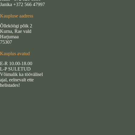
Janika +372 566 47997
Kaupluse aadress
Õlleköögi põik 2
Kurna, Rae vald
Harjumaa
75307
Kauplus avatud
E-R 10.00-18.00
L-P SULETUD
Võimalik ka töövälisel
ajal, eelnevalt ette
helistades!