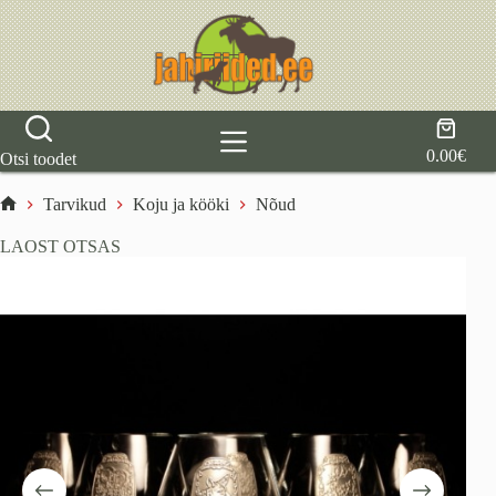
Skip
to
content
Shoppi
cart
0.00
€
Otsi toodet
Tarvikud
Koju ja kööki
Nõud
Home
LAOST OTSAS