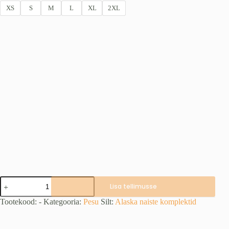
XS
S
M
L
XL
2XL
Cooldry
Lisa tellimusse
180
g
Tootekood:
-
Kategooria:
Pesu
Silt:
Alaska naiste komplektid
naiste
aluspesu,
BT