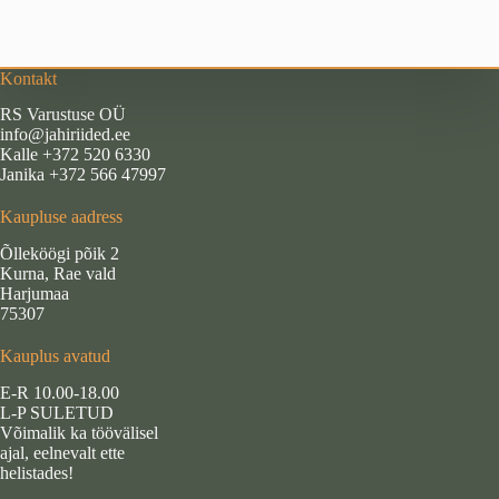
Kontakt
RS Varustuse OÜ
info@jahiriided.ee
Kalle +372 520 6330
Janika +372 566 47997
Kaupluse aadress
Õlleköögi põik 2
Kurna, Rae vald
Harjumaa
75307
Kauplus avatud
E-R 10.00-18.00
L-P SULETUD
Võimalik ka töövälisel
ajal, eelnevalt ette
helistades!