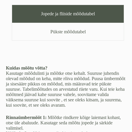
Forest
kogus
Jopede ja fliiside mõõdutabel
Pükste mõõdutabel
Kuidas mõõtu võtta?
Kasutage mõõdulinti ja mõõtke otse kehalt. Suuruse juhendis
olevad mõõdud on keha, mitte rõiva mõõdud. Puusa ümbermõõt
ja sisesääre pikkus on mõõdud, mis määravad teie pükste
suuruse. Tabelimõõtudes on arvestatud riiete varu. Kui teie keha
mõõtmed jäävad kahe suuruse vahele, soovitame valida
väiksema suuruse kui soovite , et see oleks kitsam, ja suurema,
kui soovite, et see oleks avaram.
Rinnaümbermõõt 1:
Mõõtke rindkere kõige laiemast kohast,
otse üle abaluude. Kasutage seda mõõtu jopede ja särkide
valimisel.