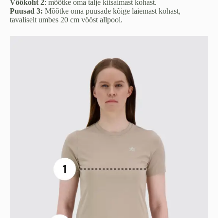
Vöökoht 2
: mõõtke oma talje kitsaimast kohast.
Puusad 3:
Mõõtke oma puusade kõige laiemast kohast,
tavaliselt umbes 20 cm vööst allpool.