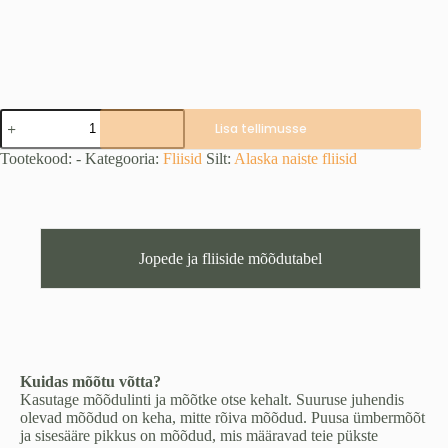
DRIRELEASE
Lisa tellimusse
Lady
kapuutsiga
Tootekood:
-
Kategooria:
Fliisid
Silt:
Alaska naiste fliisid
jakk
(suurus
M)
kogus
Jopede ja fliiside mõõdutabel
Kuidas mõõtu võtta?
Kasutage mõõdulinti ja mõõtke otse kehalt. Suuruse juhendis
olevad mõõdud on keha, mitte rõiva mõõdud. Puusa ümbermõõt
ja sisesääre pikkus on mõõdud, mis määravad teie pükste