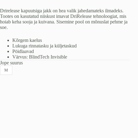
Drirelease kapuutsiga jakk on hea valik jahedamateks ilmadeks.
Tootes on kasutatud niiskust imavat DriRelease tehnoloogiat, mis
hoiab keha sooja ja kuivana. Sisemine pool on mõnuslat pehme ja
soe.
Kõrgem kaelus
Lukuga rinnatasku ja küljetaskud
Pöidlaavad
Värvus: BlindTech Invisible
Jope suurus
M