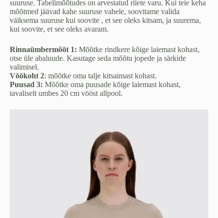
suuruse. Tabelimõõtudes on arvestatud riiete varu. Kui teie keha
mõõtmed jäävad kahe suuruse vahele, soovitame valida
väiksema suuruse kui soovite , et see oleks kitsam, ja suurema,
kui soovite, et see oleks avaram.
Rinnaümbermõõt 1:
Mõõtke rindkere kõige laiemast kohast,
otse üle abaluude. Kasutage seda mõõtu jopede ja särkide
valimisel.
Vöökoht 2
: mõõtke oma talje kitsaimast kohast.
Puusad 3:
Mõõtke oma puusade kõige laiemast kohast,
tavaliselt umbes 20 cm vööst allpool.