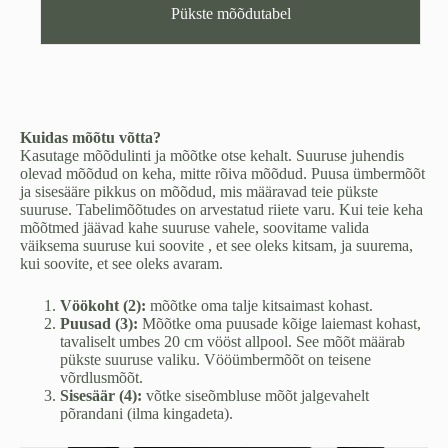
ja
Pükste mõõdutabel
S)
kogus
Kuidas mõõtu võtta?
Kasutage mõõdulinti ja mõõtke otse kehalt. Suuruse juhendis
olevad mõõdud on keha, mitte rõiva mõõdud. Puusa ümbermõõt
ja sisesääre pikkus on mõõdud, mis määravad teie pükste
suuruse. Tabelimõõtudes on arvestatud riiete varu. Kui teie keha
mõõtmed jäävad kahe suuruse vahele, soovitame valida
väiksema suuruse kui soovite , et see oleks kitsam, ja suurema,
kui soovite, et see oleks avaram.
Vöökoht (2):
mõõtke oma talje kitsaimast kohast.
Puusad (3):
Mõõtke oma puusade kõige laiemast kohast,
tavaliselt umbes 20 cm vööst allpool. See mõõt määrab
pükste suuruse valiku. Vööümbermõõt on teisene
võrdlusmõõt.
Sisesäär (4):
võtke siseõmbluse mõõt jalgevahelt
põrandani (ilma kingadeta).