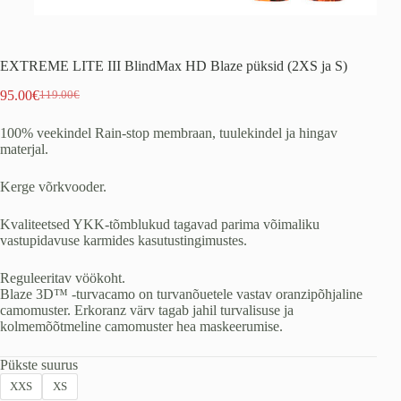
EXTREME LITE III BlindMax HD Blaze püksid (2XS ja S)
95.00
€
119.00
€
Algne
Praegune
hind
hind
100% veekindel Rain-stop membraan, tuulekindel ja hingav
oli:
on:
materjal.
119.00€.
95.00€.
Kerge võrkvooder.
Kvaliteetsed YKK-tõmblukud tagavad parima võimaliku
vastupidavuse karmides kasutustingimustes.
Reguleeritav vöökoht.
Blaze 3D™ -turvacamo on turvanõuetele vastav oranzipõhjaline
camomuster. Erkoranz värv tagab jahil turvalisuse ja
kolmemõõtmeline camomuster hea maskeerumise.
Pükste suurus
XXS
XS