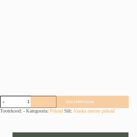
EXTREME
Lisa tellimusse
LITE
III
Tootekood:
-
Kategooria:
Püksid
Silt:
Alaska meeste püksid
BlindMax
HD
Blaze
püksid
(2XS