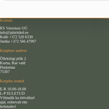
Kontakt
RS Varustuse OÜ
info@jahiriided.ee
Kalle +372 520 6330
Janika +372 566 47997
Kaupluse aadress
Õlleköögi põik 2
Kurna, Rae vald
Harjumaa
75307
Kauplus avatud
E-R 10.00-18.00
L-P SULETUD
Võimalik ka töövälisel
ajal, eelnevalt ette
helistades!