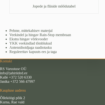
kogus
Jopede ja fliiside mõõdutabel
Pehme, mittekahisev materjal
Veekindel ja hingav Rain-Stop membraan
Ekstra hingav võrkvooder
YKK veekindlad tõmblukud
Antennihoidjaga raadiotasku
Reguleeritav kapuuts ees ja taga
Kontakt
RS Varustuse OÜ
info@jahiriided.ee
Kalle +372 520 6330
Janika +372 566 47997
Kaupluse aadress
Õlleköögi põik 2
Kurna, Rae vald