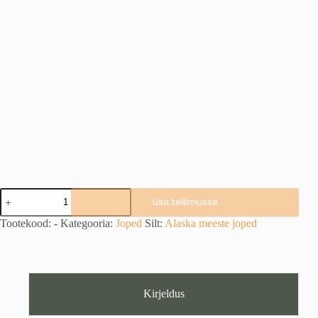
Extreme
Lisa tellimusse
Lite
III
Tootekood:
-
Kategooria:
Joped
Silt:
Alaska meeste joped
jope,
Forest
Green
(2XS,
S,
M,
Kirjeldus
L,
3XL)