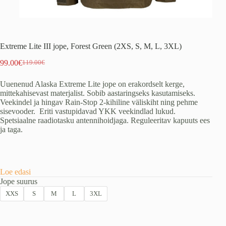
Extreme Lite III jope, Forest Green (2XS, S, M, L, 3XL)
99.00
€
119.00
€
Algne
Praegune
hind
hind
Uuenenud Alaska Extreme Lite jope on erakordselt kerge,
oli:
on:
mittekahisevast materjalist. Sobib aastaringseks kasutamiseks.
119.00€.
99.00€.
Veekindel ja hingav Rain-Stop 2-kihiline väliskiht ning pehme
sisevooder. Eriti vastupidavad YKK veekindlad lukud.
Spetsiaalne raadiotasku antennihoidjaga. Reguleeritav kapuuts ees
ja taga.
Loe edasi
Jope suurus
XXS
S
M
L
3XL