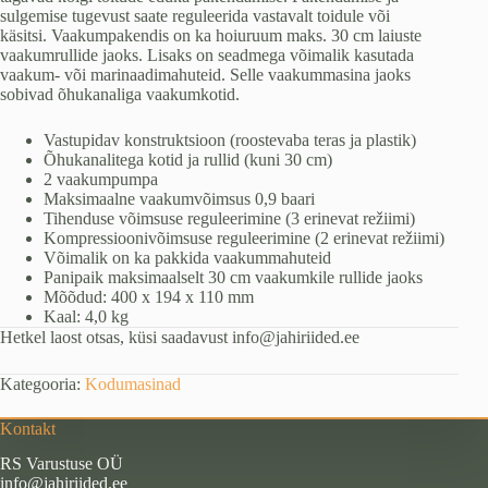
sulgemise tugevust saate reguleerida vastavalt toidule või
käsitsi. Vaakumpakendis on ka hoiuruum maks. 30 cm laiuste
vaakumrullide jaoks. Lisaks on seadmega võimalik kasutada
vaakum- või marinaadimahuteid. Selle vaakummasina jaoks
sobivad õhukanaliga vaakumkotid.
Vastupidav konstruktsioon (roostevaba teras ja plastik)
Õhukanalitega kotid ja rullid (kuni 30 cm)
2 vaakumpumpa
Maksimaalne vaakumvõimsus 0,9 baari
Tihenduse võimsuse reguleerimine (3 erinevat režiimi)
Kompressioonivõimsuse reguleerimine (2 erinevat režiimi)
Võimalik on ka pakkida vaakummahuteid
Panipaik maksimaalselt 30 cm vaakumkile rullide jaoks
Mõõdud: 400 x 194 x 110 mm
Kaal: 4,0 kg
Hetkel laost otsas, küsi saadavust info@jahiriided.ee
Kategooria:
Kodumasinad
Kontakt
RS Varustuse OÜ
info@jahiriided.ee