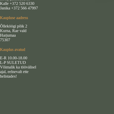
Kalle +372 520 6330
Janika +372 566 47997
Kaupluse aadress
Õlleköögi põik 2
Kurna, Rae vald
Harjumaa
75307
Kauplus avatud
E-R 10.00-18.00
L-P SULETUD
Võimalik ka töövälisel
ajal, eelnevalt ette
helistades!