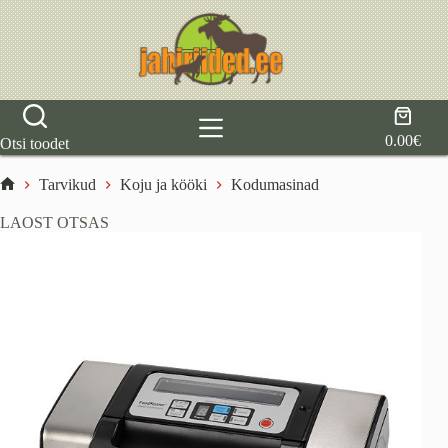
Skip
to
content
Shoppi
cart
0.00
€
Otsi toodet
Tarvikud
Koju ja kööki
Kodumasinad
Home
LAOST OTSAS