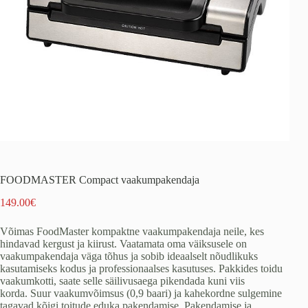
FOODMASTER Compact vaakumpakendaja
149.00
€
Võimas FoodMaster kompaktne vaakumpakendaja neile, kes
hindavad kergust ja kiirust. Vaatamata oma väiksusele on
vaakumpakendaja väga tõhus ja sobib ideaalselt nõudlikuks
kasutamiseks kodus ja professionaalses kasutuses. Pakkides toidu
vaakumkotti, saate selle säilivusaega pikendada kuni viis
korda. Suur vaakumvõimsus (0,9 baari) ja kahekordne sulgemine
tagavad kõigi toitude eduka pakendamise. Pakendamise ja