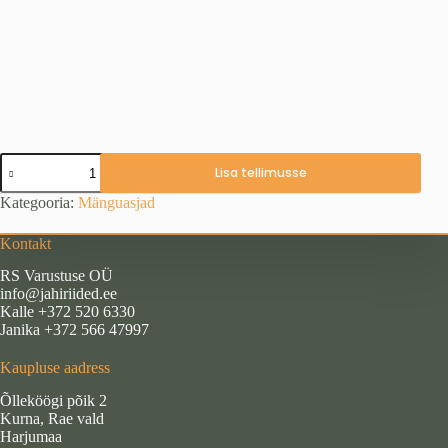
Kaisuloom
Lisa tellimusse
“Kass”
(30
Kategooria:
Mänguasjad
cm),
hall
Kontakt
lamav
kogus
RS Varustuse OÜ
info@jahiriided.ee
Kalle +372 520 6330
Janika +372 566 47997
Kaupluse aadress
Õlleköögi põik 2
Kurna, Rae vald
Harjumaa