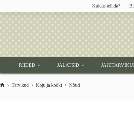
Skip
Kuidas tellida?
Bu
to
content
RIIDED
JALATSID
JAHITARVIKU
Tarvikud
Koju ja kööki
Nõud
Home