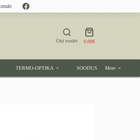
ontakt
Shopping
cart
Otsi toodet
0.00
€
TERMO-OPTIKA
SOODUS
More