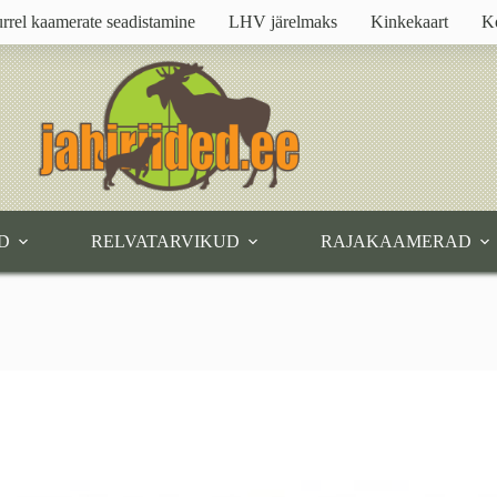
rrel kaamerate seadistamine
LHV järelmaks
Kinkekaart
K
D
RELVATARVIKUD
RAJAKAAMERAD