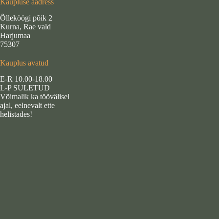
Kaupluse aadress
Õlleköögi põik 2
Kurna, Rae vald
Harjumaa
75307
Kauplus avatud
E-R 10.00-18.00
L-P SULETUD
Võimalik ka töövälisel
ajal, eelnevalt ette
helistades!