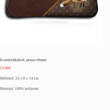
Kosmeetikakott, pruun rebane
15.00
€
Mõõdud: 24 x 8 x 14 cm
Materjal: 100% polüester