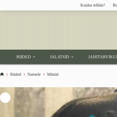
Skip
Kuidas tellida?
Bu
to
content
RIIDED
JALATSID
JAHITARVIKU
Riided
Naistele
Mütsid
Home