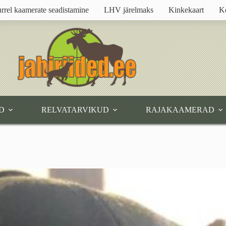
rrel kaamerate seadistamine
LHV järelmaks
Kinkekaart
K
D
RELVATARVIKUD
RAJAKAAMERAD