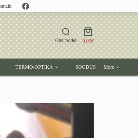
ontakt
Shopping
cart
Otsi toodet
0.00
€
TERMO-OPTIKA
SOODUS
More