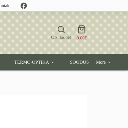
ontakt
Shopping
cart
Otsi toodet
0.00
€
TERMO-OPTIKA
SOODUS
More