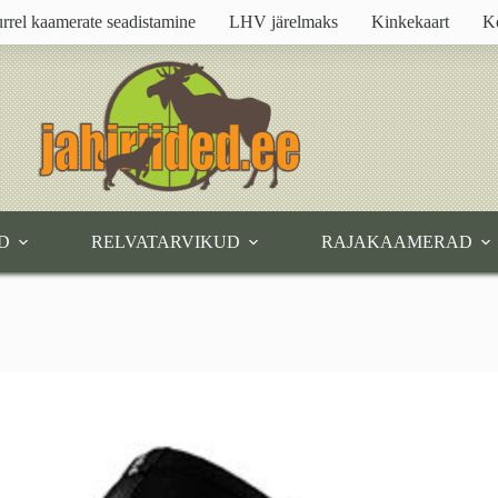
rrel kaamerate seadistamine
LHV järelmaks
Kinkekaart
K
D
RELVATARVIKUD
RAJAKAAMERAD