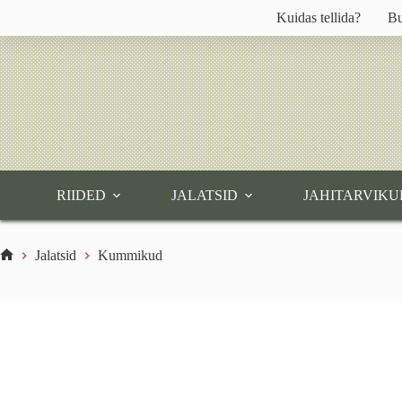
Skip
Kuidas tellida?
Bu
to
content
RIIDED
JALATSID
JAHITARVIKU
Jalatsid
Kummikud
Home