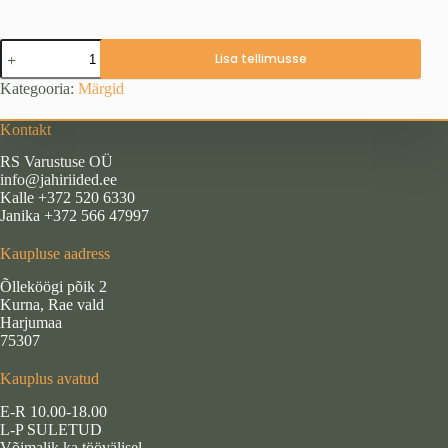
Märk
Lisa tellimusse
"Metssiga"
(pea)
Kategooria:
Märgid
kogus
Kontakt
RS Varustuse OÜ
info@jahiriided.ee
Kalle +372 520 6330
Janika +372 566 47997
Kaupluse aadress
Õlleköögi põik 2
Kurna, Rae vald
Harjumaa
75307
Kauplus avatud
E-R 10.00-18.00
L-P SULETUD
Võimalik ka töövälisel