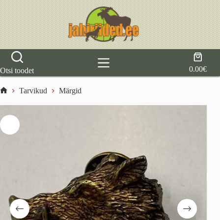
Skip
to
content
Shoppi
cart
0.00
€
Otsi toodet
Tarvikud
Märgid
Home