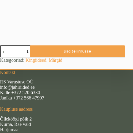
Medaljon
Lisa tellimusse
"Metssiga"
kogus
Kategooriad:
Kingiideed
,
Märgid
Kontakt
RS Varustuse OÜ
info@jahiriided.ee
Kalle +372 520 6330
Janika +372 566 47997
Kaupluse aadress
Õlleköögi põik 2
Kurna, Rae vald
Harjumaa