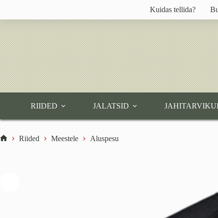
Skip
Kuidas tellida?
Bu
to
content
RIIDED
JALATSID
JAHITARVIKU
Riided
Meestele
Aluspesu
Home