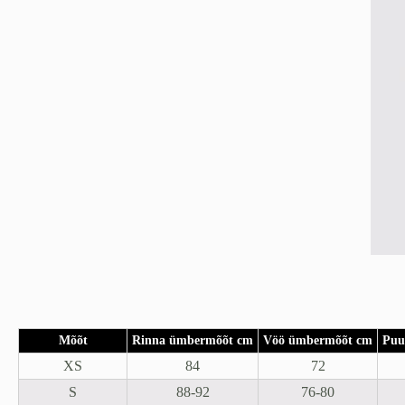
Mõõt
Rinna ümbermõõt cm
Vöö ümbermõõt cm
Puu
XS
84
72
S
88-92
76-80