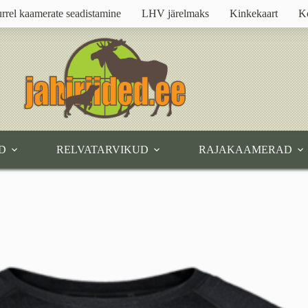
rrel kaamerate seadistamine
LHV järelmaks
Kinkekaart
K
D
RELVATARVIKUD
RAJAKAAMERAD