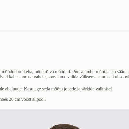
ad mõõdud on keha, mitte rõiva mõõdud. Puusa ümbermõõt ja sisesääre 
vad kahe suuruse vahele, soovitame valida väiksema suuruse kui soovite 
le abaluude. Kasutage seda mõõtu jopede ja särkide valimisel.
mbes 20 cm vööst allpool.