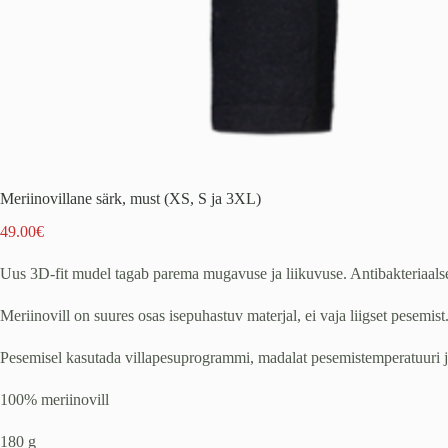
Meriinovillane särk, must (XS, S ja 3XL)
49.00
€
Uus 3D-fit mudel tagab parema mugavuse ja liikuvuse. Antibakteriaals
Meriinovill on suures osas isepuhastuv materjal, ei vaja liigset pesemist
Pesemisel kasutada villapesuprogrammi, madalat pesemistemperatuuri ja
100% meriinovill
180 g