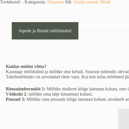
(XS,
Tootekood:
-
Kategooria:
Aluspesu
Silt:
Alaska meeste fliisid
S
ja
3XL)
kogus
Jopede ja fliiside mõõdutabel
Kuidas mõõtu võtta?
Kasutage mõõdulinti ja mõõtke otse kehalt. Suuruse juhendis olev
Tabelimõõtudes on arvestatud riiete varu. Kui teie keha mõõtmed jää
Rinnaümbermõõt 1:
Mõõtke rindkere kõige laiemast kohast, otse ü
Vöökoht 2
: mõõtke oma talje kitsaimast kohast.
Puusad 3:
Mõõtke oma puusade kõige laiemast kohast, tavaliselt u