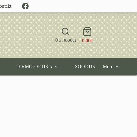
ontakt
Shopping
cart
Otsi toodet
0.00
€
TERMO-OPTIKA
SOODUS
More