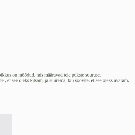
pikkus on mõõdud, mis määravad teie pükste suuruse.
, et see oleks kitsam, ja suurema, kui soovite, et see oleks avaram.