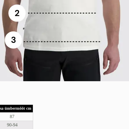
sa ümbermõõt cm
87
90-94