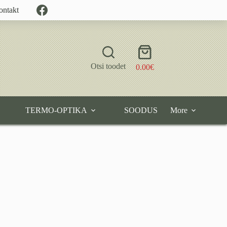
ontakt
Shopping
cart
Otsi toodet
0.00
€
TERMO-OPTIKA
SOODUS
More