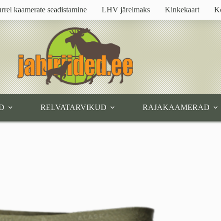
rrel kaamerate seadistamine
LHV järelmaks
Kinkekaart
K
D
RELVATARVIKUD
RAJAKAAMERAD