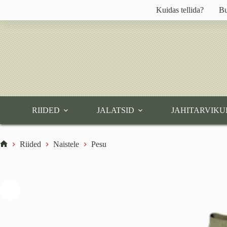
Skip
Kuidas tellida?
Bu
to
content
RIIDED
JALATSID
JAHITARVIKU
Riided
Naistele
Pesu
Home