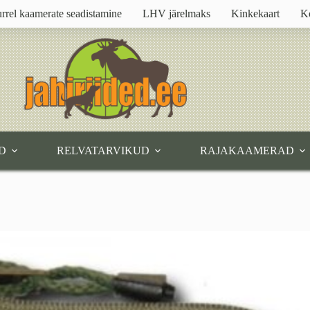
rrel kaamerate seadistamine
LHV järelmaks
Kinkekaart
K
D
RELVATARVIKUD
RAJAKAAMERAD