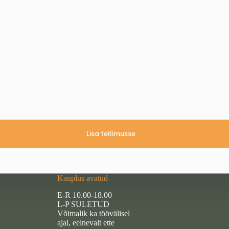
Lisa tellimusse
Kauplus avatud
E-R 10.00-18.00
L-P SULETUD
Võimalik ka töövälisel
ajal, eelnevalt ette