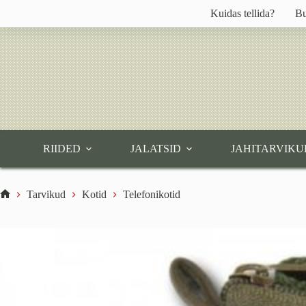
Skip
Kuidas tellida?
Bu
to
content
RIIDED
JALATSID
JAHITARVIKU
Tarvikud
Kotid
Telefonikotid
Home