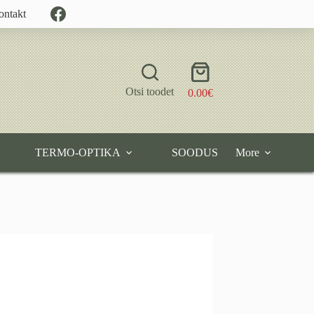
ontakt
Shopping
cart
Otsi toodet
0.00
€
TERMO-OPTIKA
SOODUS
More