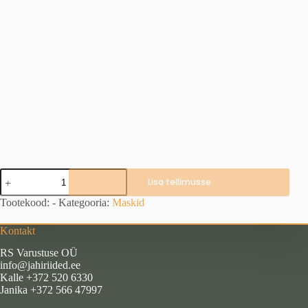
Näomask
Lisa tellimusse
WZ
(roheline,
Tootekood:
-
Kategooria:
Maskid
ruuduline)
kogus
Kontakt
RS Varustuse OÜ
info@jahiriided.ee
Kalle +372 520 6330
Janika +372 566 47997