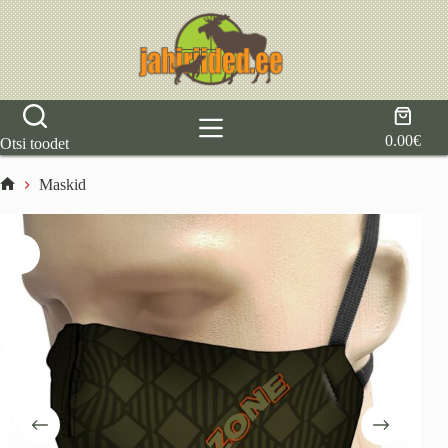
Skip
to
content
Shoppi
cart
0.00
€
Otsi toodet
Maskid
Home