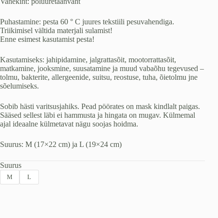
Vahekiht: polüuretaanvaht
Puhastamine: pesta 60 ° C juures tekstiili pesuvahendiga.
Triikimisel vältida materjali sulamist!
Enne esimest kasutamist pesta!
Kasutamiseks: jahipidamine, jalgrattasõit, mootorrattasõit,
matkamine, jooksmine, suusatamine ja muud vabaõhu tegevused –
tolmu, bakterite, allergeenide, suitsu, reostuse, tuha, õietolmu jne
sõelumiseks.
Sobib hästi varitsusjahiks. Pead pöörates on mask kindlalt paigas.
Sääsed sellest läbi ei hammusta ja hingata on mugav. Külmemal
ajal ideaalne külmetavat nägu soojas hoidma.
Suurus: M (17×22 cm) ja L (19×24 cm)
Suurus
M
L