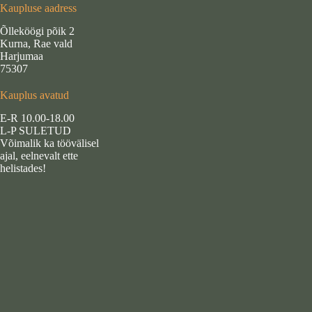
Kaupluse aadress
Õlleköögi põik 2
Kurna, Rae vald
Harjumaa
75307
Kauplus avatud
E-R 10.00-18.00
L-P SULETUD
Võimalik ka töövälisel
ajal, eelnevalt ette
helistades!