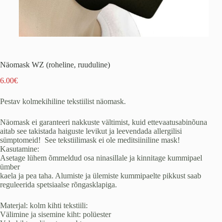
Näomask WZ (roheline, ruuduline)
6.00
€
Pestav kolmekihiline tekstiilist näomask.
Näomask ei garanteeri nakkuste vältimist, kuid ettevaatusabinõuna
aitab see takistada haiguste levikut ja leevendada allergilisi
sümptomeid! See tekstiilimask ei ole meditsiiniline mask!
Kasutamine:
Asetage lühem õmmeldud osa ninasillale ja kinnitage kummipael
ümber
kaela ja pea taha. Alumiste ja ülemiste kummipaelte pikkust saab
reguleerida spetsiaalse rõngasklapiga.
Materjal: kolm kihti tekstiili:
Välimine ja sisemine kiht: polüester