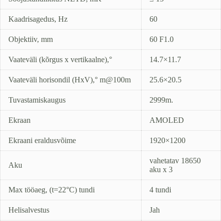
Kaadrisagedus, Hz
60
Objektiiv, mm
60 F1.0
Vaateväli (kõrgus x vertikaalne),°
14.7×11.7
Vaateväli horisondil (HxV),° m@100m
25.6×20.5
Tuvastamiskaugus
2999m.
Ekraan
AMOLED
Ekraani eraldusvõime
1920×1200
vahetatav 18650
Aku
aku x 3
Max tööaeg, (t=22°C) tundi
4 tundi
Helisalvestus
Jah