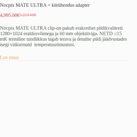
Nocpix MATE ULTRA + kiirühendus adapter
4,995.00
€
5,223.00
€
Algne
Praegune
hind
hind
Nocpix MATE ULTRA clip-on pakub erakordset pildikvaliteeti
oli:
on:
1280×1024 eraldusvõimega ja 60 mm objektiiviga. NETD ≤15
5,223.00€.
4,995.00€.
mK termiline tundlikkus tagab terava ja detailse pildi jäädvustades
isegi väiksemaid temperatuurimuutusi.
Loe edasi