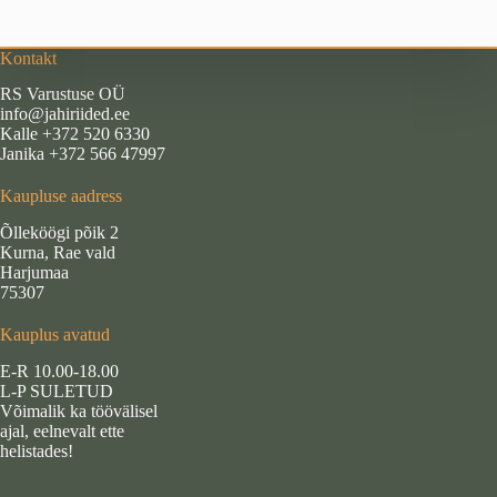
Kontakt
RS Varustuse OÜ
info@jahiriided.ee
Kalle +372 520 6330
Janika +372 566 47997
Kaupluse aadress
Õlleköögi põik 2
Kurna, Rae vald
Harjumaa
75307
Kauplus avatud
E-R 10.00-18.00
L-P SULETUD
Võimalik ka töövälisel
ajal, eelnevalt ette
helistades!