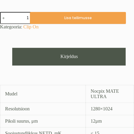
Nocpix
Lisa tellimusse
MATE
ULTRA
Kategooria:
Clip On
+
kiirühendus
adapter
kogus
Kirjeldus
Nocpix MATE
Mudel
ULTRA
Resolutsioon
1280×1024
Piksli suurus, μm
12μm
Soojustundlikkus NETD, mK
≤ 15