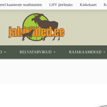
rrel kaamerate seadistamine
LHV järelmaks
Kinkekaart
K
D
RELVATARVIKUD
RAJAKAAMERAD