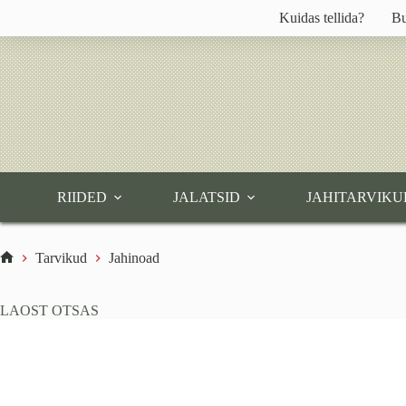
Skip
Kuidas tellida?
Bu
to
content
RIIDED
JALATSID
JAHITARVIKU
Tarvikud
Jahinoad
Home
LAOST OTSAS