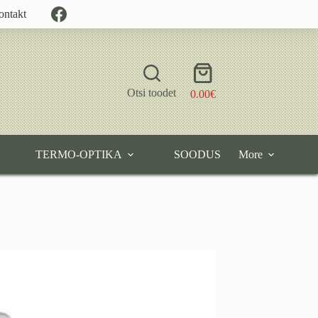
ontakt
Shopping
cart
Otsi toodet
0.00
€
TERMO-OPTIKA
SOODUS
More