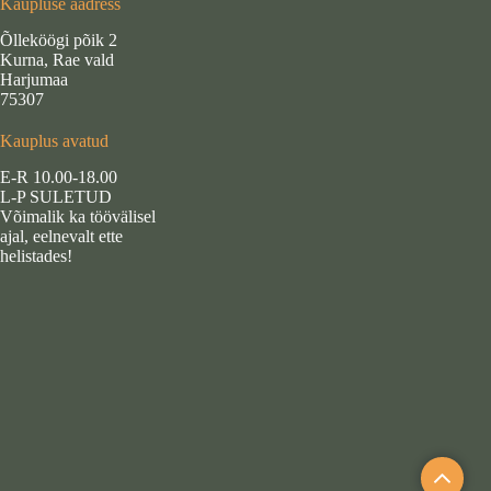
Kaupluse aadress
Õlleköögi põik 2
Kurna, Rae vald
Harjumaa
75307
Kauplus avatud
E-R 10.00-18.00
L-P SULETUD
Võimalik ka töövälisel
ajal, eelnevalt ette
helistades!