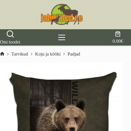
Skip
to
content
Shoppi
cart
0.00
€
Otsi toodet
Tarvikud
Koju ja kööki
Padjad
Home