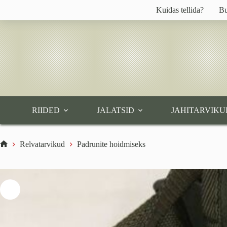
Skip
Kuidas tellida?
Bu
to
content
RIIDED
JALATSID
JAHITARVIKU
Relvatarvikud
Padrunite hoidmiseks
Home