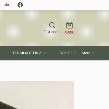
ontakt
Shopping
cart
Otsi toodet
0.00
€
TERMO-OPTIKA
SOODUS
More