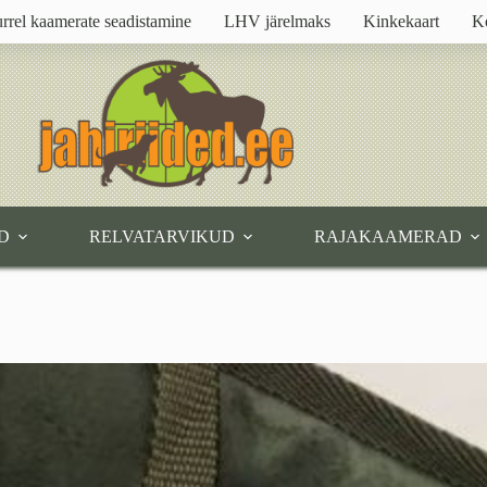
rrel kaamerate seadistamine
LHV järelmaks
Kinkekaart
K
D
RELVATARVIKUD
RAJAKAAMERAD