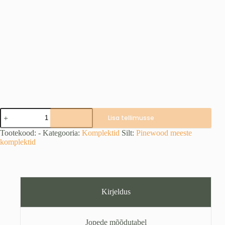
PINEWOOD
Lisa tellimusse
Furudal
Tracking
Tootekood:
-
Kategooria:
Komplektid
Silt:
Pinewood meeste
green
komplektid
komplekt
kogus
Kirjeldus
Jopede mõõdutabel