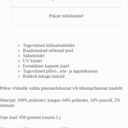
Pükste mõõdutabel
Tugevdused küünarnukkides
Raadiotaskud mõlemal pool
Sääsekindel
UV-kindel
Eemaldatav kapuuts jopel
Tugevdused põlve-, reie- ja tagumikuosas
Rohkelt lukuga taskuid
Pükse võimalik valida pikemat/kitsamat või lühemat/laiemat mudelit.
Materjal: 100% polüester; kangas: 64% polüester, 34% puuvill, 2%
elastaan
Jope kaal: 950 grammi (suurus L)