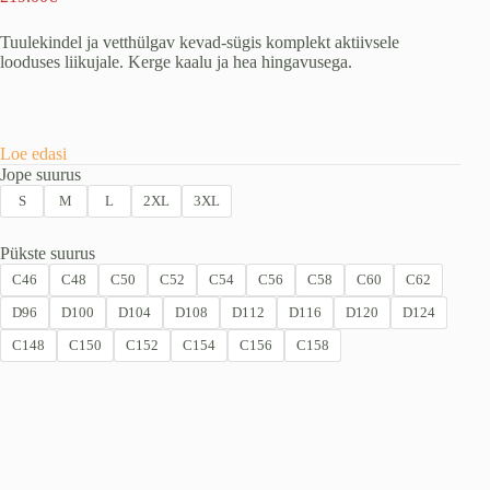
Algne
Praegune
hind
hind
Tuulekindel ja vetthülgav kevad-sügis komplekt aktiivsele
oli:
on:
looduses liikujale. Kerge kaalu ja hea hingavusega.
259.00€.
219.00€.
Loe edasi
Jope suurus
S
M
L
2XL
3XL
Pükste suurus
C46
C48
C50
C52
C54
C56
C58
C60
C62
D96
D100
D104
D108
D112
D116
D120
D124
C148
C150
C152
C154
C156
C158