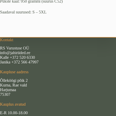
Pükste kaal: 950 grammi (suurus C52)
Saadaval suurused: S – 5XL
Kontakt
RS Varustuse OÜ
info@jahiriided.ee
Kalle +372 520 6330
Janika +372 566 47997
Kaupluse aadress
Õlleköögi põik 2
Kurna, Rae vald
Harjumaa
75307
Kauplus avatud
E-R 10.00-18.00