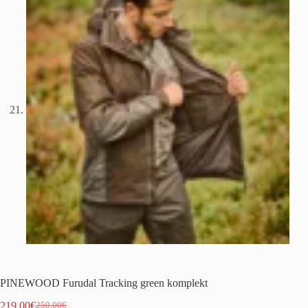
PINEWOOD Furudal Tracking green komplekt
219.00
€
259.00
€