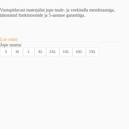
Vastupidavast materjalist jope tuule- ja veekindla membraaniga,
täiustatud funktsioonide ja 5-aastase garantiiga.
Loe edasi
Jope suurus
S
M
L
XL
2XL
3XL
4XL
5XL