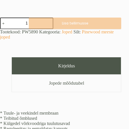
PINEWOOD
Lisa tellimusse
Hunter
PRO
Tootekood:
PW5890
Kategooria:
Joped
Silt:
Pinewood meeste
jope,
joped
moss
green
kogus
Kirjeldus
Jopede mõõdutabel
* Tuule- ja veekindel membraan
* Teibitud õmblused
* Külgedel võrkvoodriga tuulutusavad
* Reguleeritav ja eemaldatav kapuuts