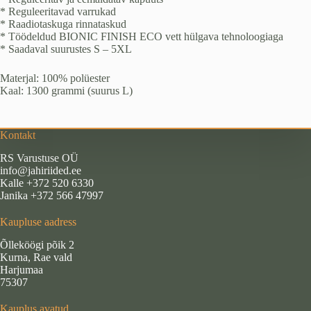
* Reguleeritavad varrukad
* Raadiotaskuga rinnataskud
* Töödeldud BIONIC FINISH ECO vett hülgava tehnoloogiaga
* Saadaval suurustes S – 5XL
Materjal: 100% polüester
Kaal: 1300 grammi (suurus L)
Kontakt
RS Varustuse OÜ
info@jahiriided.ee
Kalle +372 520 6330
Janika +372 566 47997
Kaupluse aadress
Õlleköögi põik 2
Kurna, Rae vald
Harjumaa
75307
Kauplus avatud