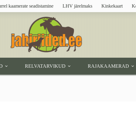
rrel kaamerate seadistamine
LHV järelmaks
Kinkekaart
K
D
RELVATARVIKUD
RAJAKAAMERAD