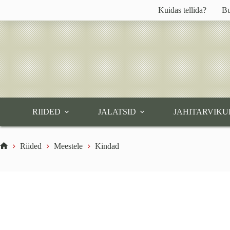
Skip
Kuidas tellida?
Bu
to
content
RIIDED
JALATSID
JAHITARVIKU
Riided
Meestele
Kindad
Home