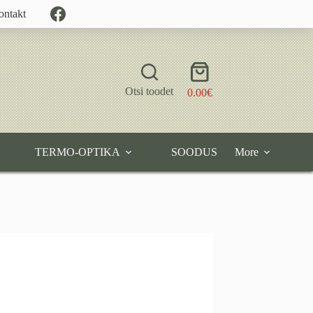
ontakt
Shopping
cart
Otsi toodet
0.00
€
TERMO-OPTIKA
SOODUS
More