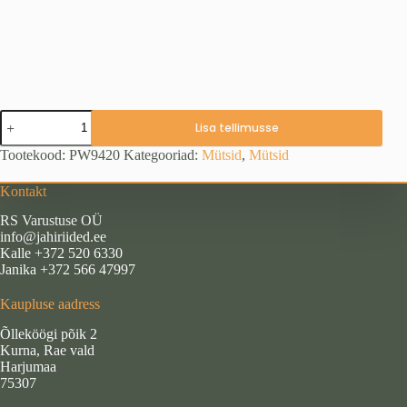
Pinewood
Lisa tellimusse
Murmansk
karvamüts
Tootekood:
PW9420
Kategooriad:
Mütsid
,
Mütsid
(suurus
M/L
Kontakt
ja
XL/2XL)
RS Varustuse OÜ
kogus
info@jahiriided.ee
Kalle +372 520 6330
Janika +372 566 47997
Kaupluse aadress
Õlleköögi põik 2
Kurna, Rae vald
Harjumaa
75307