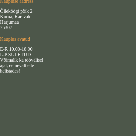
Kaupluse aadress
Õlleköögi põik 2
Kurna, Rae vald
Harjumaa
75307
Kauplus avatud
E-R 10.00-18.00
L-P SULETUD
Võimalik ka töövälisel
ajal, eelnevalt ette
helistades!