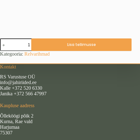
Püssirihm,
Lisa tellimusse
tammelehtedega
kogus
Kategooria:
Relvarihmad
Kontakt
RS Varustuse OÜ
info@jahiriided.ee
Kalle +372 520 6330
Janika +372 566 47997
Kaupluse aadress
Õlleköögi põik 2
Kurna, Rae vald
Harjumaa
75307