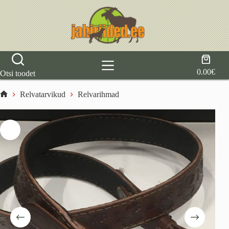
Skip
to
content
Shoppi
cart
0.00
€
Otsi toodet
Relvatarvikud
Relvarihmad
Home