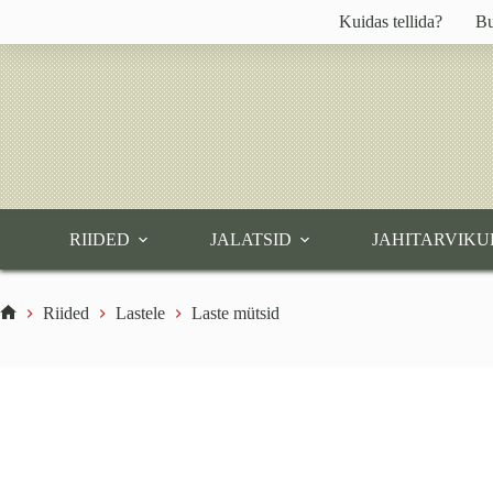
Skip
Kuidas tellida?
Bu
to
content
RIIDED
JALATSID
JAHITARVIKU
Riided
Lastele
Laste mütsid
Home