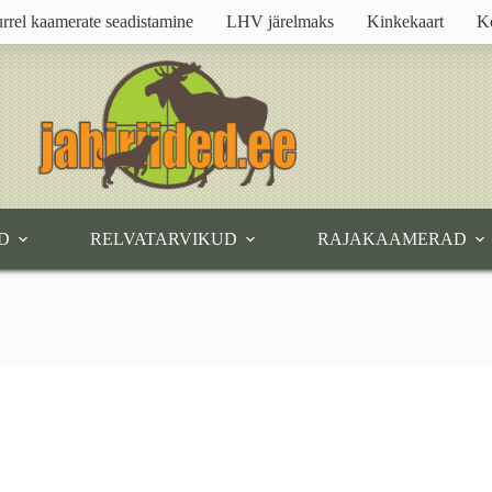
rrel kaamerate seadistamine
LHV järelmaks
Kinkekaart
K
D
RELVATARVIKUD
RAJAKAAMERAD