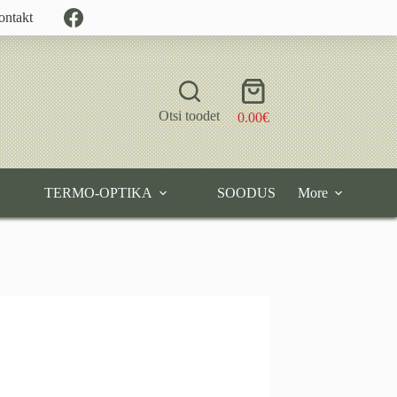
ontakt
Shopping
cart
Otsi toodet
0.00
€
TERMO-OPTIKA
SOODUS
More