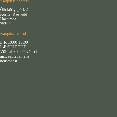
Kaupluse aadress
Õlleköögi põik 2
Kurna, Rae vald
Harjumaa
75307
Kauplus avatud
E-R 10.00-18.00
L-P SULETUD
Võimalik ka töövälisel
ajal, eelnevalt ette
helistades!