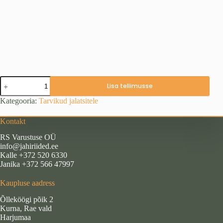
Säärised,
Lisa tellimusse
pruun
camo
Kategooria:
Tarvikud jalatsitele
siga
kogus
Kontakt
RS Varustuse OÜ
info@jahiriided.ee
Kalle +372 520 6330
Janika +372 566 47997
Kaupluse aadress
Õlleköögi põik 2
Kurna, Rae vald
Harjumaa