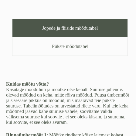
naistele
(2XS,
M/L,
XL
ja
Jopede ja fliiside mõõdutabel
2XL)
kogus
Pükste mõõdutabel
Kuidas mõõtu võtta?
Kasutage mõõdulinti ja mõõtke otse kehalt. Suuruse juhendis
olevad mõõdud on keha, mitte rõiva mõõdud. Puusa ümbermõõt
ja sisesääre pikkus on mõõdud, mis määravad teie pükste
suuruse. Tabelimõõtudes on arvestatud riiete varu. Kui teie keha
mõõtmed jäävad kahe suuruse vahele, soovitame valida
väiksema suuruse kui soovite , et see oleks kitsam, ja suurema,
kui soovite, et see oleks avaram.
Rinnaümbermõõt 1:
Mõõtke rindkere kõige laiemast kohast,