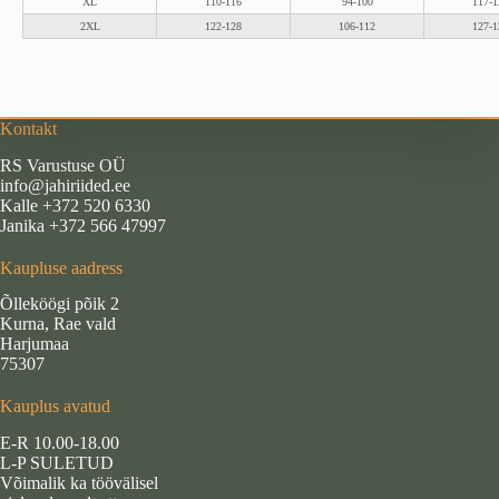
XL
110-116
94-100
117-1
2XL
122-128
106-112
127-1
Kontakt
RS Varustuse OÜ
info@jahiriided.ee
Kalle +372 520 6330
Janika +372 566 47997
Kaupluse aadress
Õlleköögi põik 2
Kurna, Rae vald
Harjumaa
75307
Kauplus avatud
E-R 10.00-18.00
L-P SULETUD
Võimalik ka töövälisel