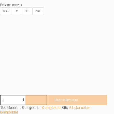
Pükste suurus
XXS
M
XL
2XL
SUPERIOR
Lisa tellimusse
II
BlindTech
Tootekood:
-
Kategooria:
Komplektid
Silt:
Alaska naiste
Invisible
komplektid
komplekt