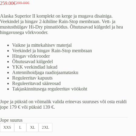
259.00
€
299.00
€
Algne
Praegune
hind
hind
Alaska Superior II komplekt on kerge ja mugava disainiga.
oli:
on:
Veekindel ja hingav 2-kihiline Rain-Stop membraan. Vett- ja
299.00€.
259.00€.
mustusthülgav Hi-Dry pinnatöötlus. Õhutusavad külgedel ja hea
hingavusega võrkvooder.
Vaikne ja mittekahisev materjal
Veekindel ja hingav Rain-Stop membraan
Hingav võrkvooder
Õhutusavad külgedel
YKK veekindlad lukud
Antennihoidjaga raadiojaamatasku
Reguleeritav kapuuts
Reguleeritavad sääreosad
Takjaskinnitusega reguleeritav vöökoht
Jope ja püksid on võimalik valida erinevas suuruses või osta eraldi
jope 179 € või püksid 139 €.
Jope suurus
XXS
L
XL
2XL