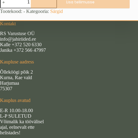
Lisa tellimusse
särk,
camo
Tootekood:
-
Kategooria:
Särgid
(suurus
3XL)
Kontakt
kogus
RS Varustuse OÜ
info@jahiriided.ee
Kalle +372 520 6330
Janika +372 566 47997
Kaupluse aadress
Õlleköögi põik 2
Kurna, Rae vald
Harjumaa
75307
Kauplus avatud
E-R 10.00-18.00
L-P SULETUD
Võimalik ka töövälisel
ajal, eelnevalt ette
helistades!