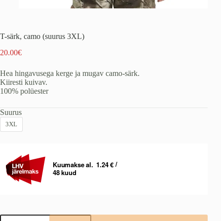
T-särk, camo (suurus 3XL)
20.00
€
Hea hingavusega kerge ja mugav camo-särk.
Kiiresti kuivav.
100% polüester
Suurus
3XL
T-