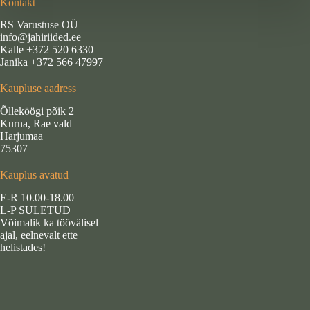
Kontakt
RS Varustuse OÜ
info@jahiriided.ee
Kalle +372 520 6330
Janika +372 566 47997
Kaupluse aadress
Õlleköögi põik 2
Kurna, Rae vald
Harjumaa
75307
Kauplus avatud
E-R 10.00-18.00
L-P SULETUD
Võimalik ka töövälisel
ajal, eelnevalt ette
helistades!