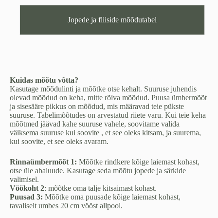
Jopede ja fliiside mõõdutabel
Kuidas mõõtu võtta?
Kasutage mõõdulinti ja mõõtke otse kehalt. Suuruse juhendis
olevad mõõdud on keha, mitte rõiva mõõdud. Puusa ümbermõõt
ja sisesääre pikkus on mõõdud, mis määravad teie pükste
suuruse. Tabelimõõtudes on arvestatud riiete varu. Kui teie keha
mõõtmed jäävad kahe suuruse vahele, soovitame valida
väiksema suuruse kui soovite , et see oleks kitsam, ja suurema,
kui soovite, et see oleks avaram.
Rinnaümbermõõt 1:
Mõõtke rindkere kõige laiemast kohast,
otse üle abaluude. Kasutage seda mõõtu jopede ja särkide
valimisel.
Vöökoht 2
: mõõtke oma talje kitsaimast kohast.
Puusad 3:
Mõõtke oma puusade kõige laiemast kohast,
tavaliselt umbes 20 cm vööst allpool.