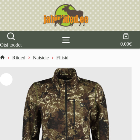
Skip
to
content
Shoppi
cart
0.00
€
Otsi toodet
Riided
Naistele
Fliisid
Home