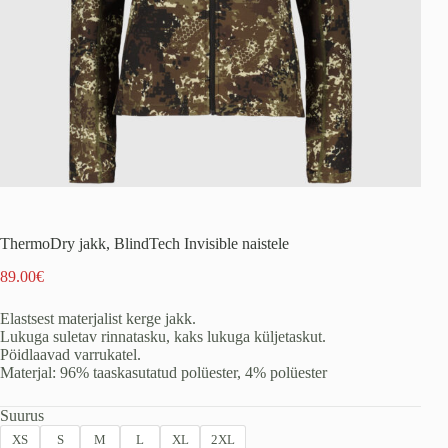
ThermoDry jakk, BlindTech Invisible naistele
89.00
€
Elastsest materjalist kerge jakk.
Lukuga suletav rinnatasku, kaks lukuga küljetaskut.
Pöidlaavad varrukatel.
Materjal: 96% taaskasutatud polüester, 4% polüester
Suurus
XS
S
M
L
XL
2XL