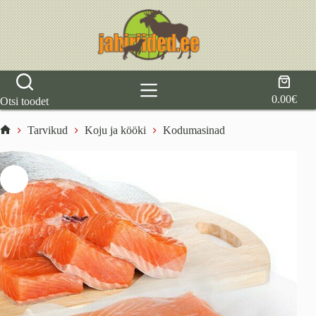
Skip
to
content
Shoppi
cart
0.00
€
Otsi toodet
Tarvikud
Koju ja kööki
Kodumasinad
Home