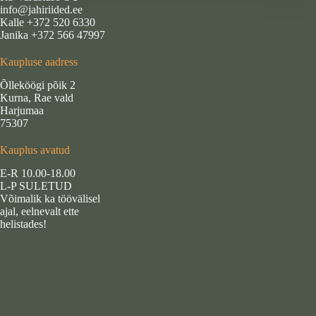
info@jahiriided.ee
Kalle +372 520 6330
Janika +372 566 47997
Kaupluse aadress
Õlleköögi põik 2
Kurna, Rae vald
Harjumaa
75307
Kauplus avatud
E-R 10.00-18.00
L-P SULETUD
Võimalik ka töövälisel
ajal, eelnevalt ette
helistades!