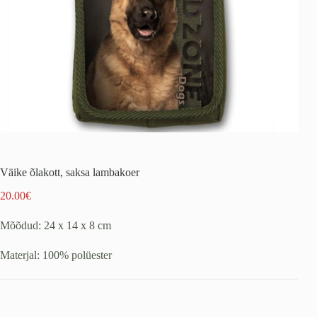
Väike õlakott, saksa lambakoer
20.00
€
Mõõdud: 24 x 14 x 8 cm
Materjal: 100% polüester