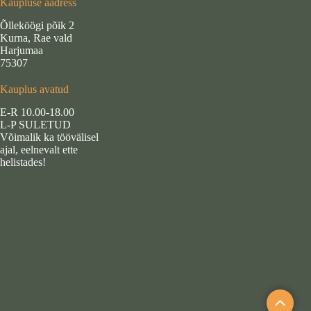
Kaupluse aadress
Õlleköögi põik 2
Kurna, Rae vald
Harjumaa
75307
Kauplus avatud
E-R 10.00-18.00
L-P SULETUD
Võimalik ka töövälisel
ajal, eelnevalt ette
helistades!