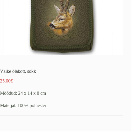
Väike õlakott, sokk
25.00
€
Mõõdud: 24 x 14 x 8 cm
Materjal: 100% polüester