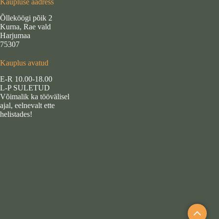
Kaupluse aadress
Õlleköögi põik 2
Kurna, Rae vald
Harjumaa
75307
Kauplus avatud
E-R 10.00-18.00
L-P SULETUD
Võimalik ka töövälisel
ajal, eelnevalt ette
helistades!