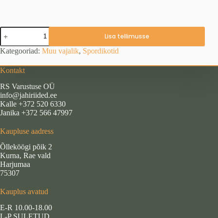
Veekindel
Lisa tellimusse
kott
100
Kategooriad:
Muu vajalik
,
Spordikotid
l
kogus
Kontakt
RS Varustuse OÜ
info@jahiriided.ee
Kalle +372 520 6330
Janika +372 566 47997
Kaupluse aadress
Õlleköögi põik 2
Kurna, Rae vald
Harjumaa
75307
Kauplus avatud
E-R 10.00-18.00
L-P SULETUD