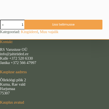
Vihmavari
Lisa tellimusse
kogus
Kategooriad:
Kingiideed
,
Muu vajalik
Kontakt
RS Varustuse OÜ
info@jahiriided.ee
Kalle +372 520 6330
Janika +372 566 47997
Kaupluse aadress
Õlleköögi põik 2
Kurna, Rae vald
Harjumaa
75307
Kauplus avatud