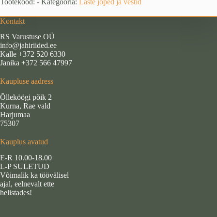
Tootekood:
-
Kategooria:
Laste joped ja vestid
camo
(98,
Kontakt
110,
122
RS Varustuse OÜ
cm)
info@jahiriided.ee
kogus
Kalle +372 520 6330
Janika +372 566 47997
Kaupluse aadress
Õlleköögi põik 2
Kurna, Rae vald
Harjumaa
75307
Kauplus avatud
E-R 10.00-18.00
L-P SULETUD
Võimalik ka töövälisel
ajal, eelnevalt ette
helistades!