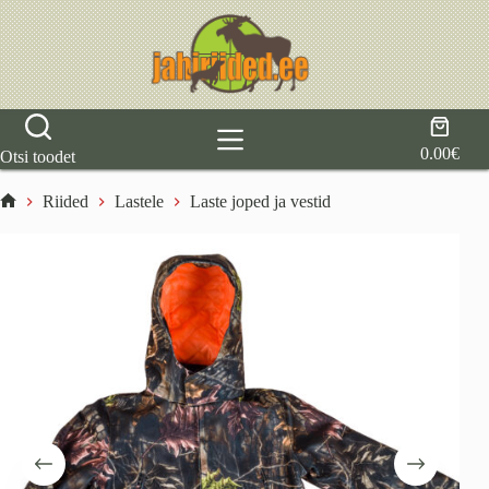
Skip
to
content
Shoppi
cart
0.00
€
Otsi toodet
Riided
Lastele
Laste joped ja vestid
Home