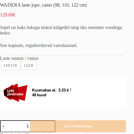
WADERA laste jope, camo (98, 110, 122 cm)
129.00
€
Jopel on kaks lukuga taskut külgedel ning üks sisemine voodriga
tasku.
Soe kapuuts, reguleeritavad varrukaosad.
Laste suurus / vanus
110/116
122/8
WADERA
Lisa tellimusse
laste
jope,